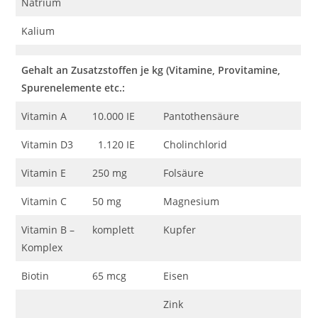
Natrium
Kalium
Gehalt an Zusatzstoffen je kg (Vitamine, Provitamine,
Spurenelemente etc.:
Vitamin A
10.000 IE
Pantothensäure
Vitamin D3
1.120 IE
Cholinchlorid
Vitamin E
250 mg
Folsäure
Vitamin C
50 mg
Magnesium
Vitamin B –
komplett
Kupfer
Komplex
Biotin
65 mcg
Eisen
Zink